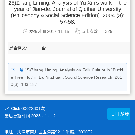
25)Zhang Liming. Analysis of Yu Xin's work in the
year of Jian-de. Journal of Qiqihar University
(Philosophy &Social Science Edition). 2004 (3):
57-58.
发布时间:2017-11-15
点击次数:
325
是否译文:
否
下一条:
15)Zhang Liming. Analysis on Folk Culture in “Buckl
e Tree Plot” in Liu Yi Zhuan. Social Science Research. 201
0(3): 183-187.
Click:
00022301
次
电脑版
最后更新时间:
2023
-
1
-
12
地址：天津市南开区卫津路92号 邮编：300072