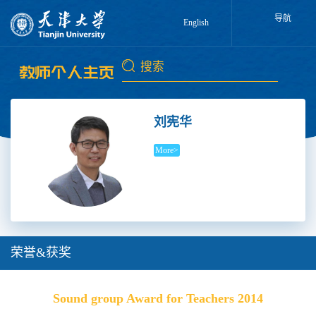
导航
English
刘宪华
More>
荣誉&获奖
Sound group Award for Teachers 2014