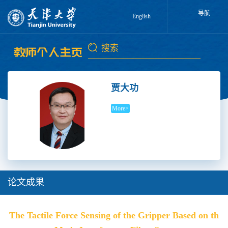
导航
English
贾大功
More>
论文成果
The Tactile Force Sensing of the Gripper Based on th