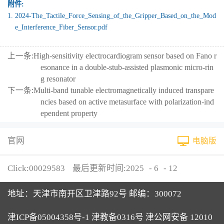
附件:
1.
2024-The_Tactile_Force_Sensing_of_the_Gripper_Based_on_the_Mod
e_Interference_Fiber_Sensor.pdf
上一条:
High-sensitivity electrocardiogram sensor based on Fano r
esonance in a double-stub-assisted plasmonic micro-rin
g resonator
下一条:
Multi-band tunable electromagnetically induced transpare
ncies based on active metasurface with polarization-ind
ependent property
官网
电脑版
Click:
00029583
最后更新时间:
2025
-
6
-
12
地址：天津市南开区卫津路92号 邮编：300072
津ICP备05004358号-1 津教备0316号 津公网安备 12010