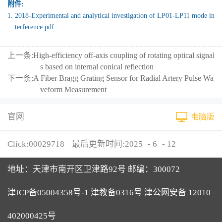
附件:
1.
2018-Experimental and analytical investigation of LP01-LP11 mode in
terference.pdf
上一条:
High-efficiency off-axis coupling of rotating optical signal
s based on internal conical reflection
下一条:
A Fiber Bragg Grating Sensor for Radial Artery Pulse Wa
veform Measurement
官网
电脑版
Click:
00029718
最后更新时间:
2025
-
6
-
12
地址：天津市南开区卫津路92号 邮编：300072
津ICP备05004358号-1 津教备0316号 津公网安备 12010
402000425号