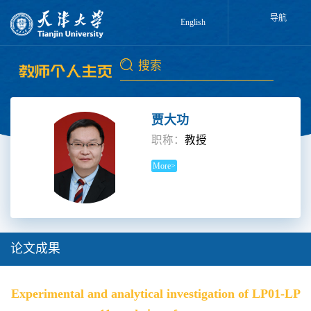
导航
English
贾大功
职称：
教授
More>
论文成果
Experimental and analytical investigation of LP01-LP