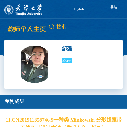
导航
English
邹强
More>
专利成果
11.CN201911358746.9一种类 Minkowski 分形超宽带