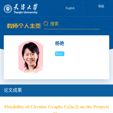
导航
English
杨艳
More>
论文成果
Flexibility of Circular Graphs C(2n,2) on the Projecti