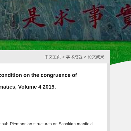
中文主页
>
学术成就
>
论文成果
condition on the congruence of
atics, Volume 4 2015.
r sub-Riemannian structures on Sasakian manifold