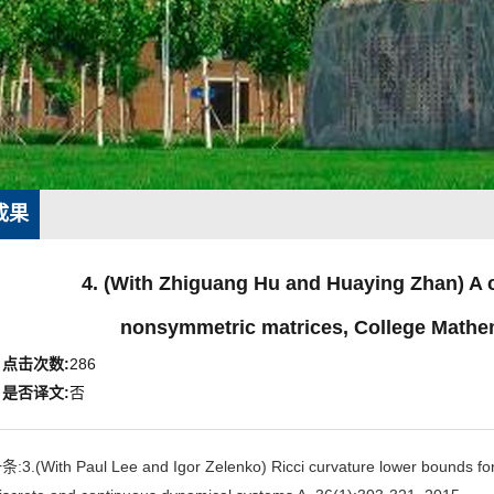
成果
4. (With Zhiguang Hu and Huaying Zhan) A 
nonsymmetric matrices, College Mathem
点击次数:
286
是否译文:
否
:3.(With Paul Lee and Igor Zelenko) Ricci curvature lower bounds fo