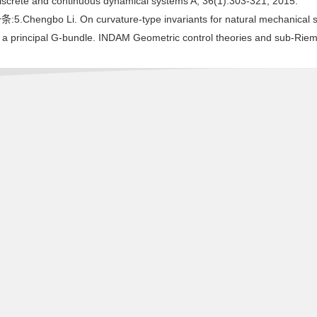
Discrete and continuous dynamical systems A, 36(1):303-321, 2015.
:5.Chengbo Li. On curvature-type invariants for natural mechanical 
h a principal G-bundle. INDAM Geometric control theories and sub-Rie