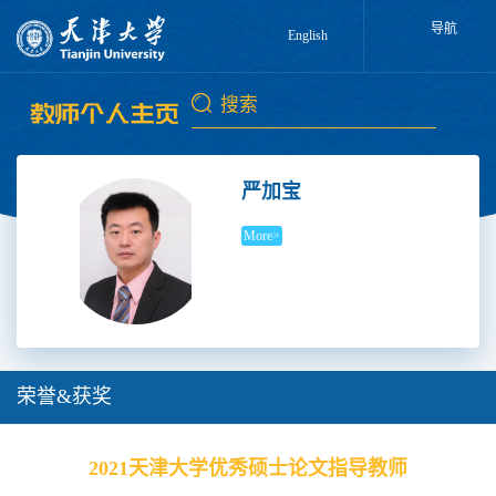
导航
English
严加宝
More>
荣誉&获奖
2021天津大学优秀硕士论文指导教师