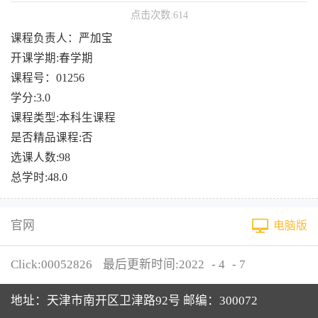
点击次数:
614
课程负责人：严加宝
开课学期:春学期
课程号：01256
学分:3.0
课程类型:本科生课程
是否精品课程:否
选课人数:98
总学时:48.0
官网
电脑版
Click:
00052826
最后更新时间:
2022
-
4
-
7
地址：天津市南开区卫津路92号 邮编：300072