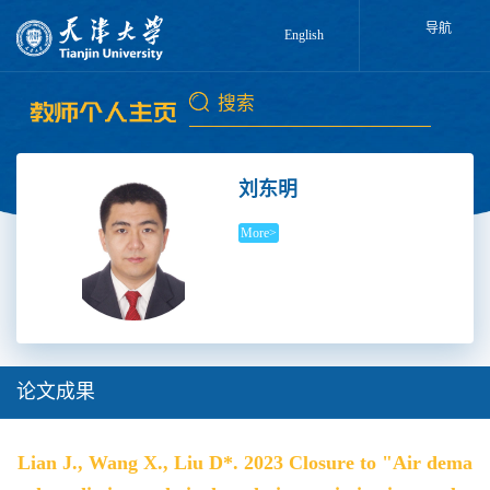
导航
English
刘东明
More>
论文成果
Lian J., Wang X., Liu D*. 2023 Closure to "Air dema