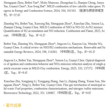
Shengquan Zhou, Beibei Yan*, Mohy Mansour, Zhongshan Li, Zhanjun Cheng, Junyu
Tao, Guanyi Chen*, Xue-Song Bai*. MILD combustion of low calorific value gases. Pr
ogress in Energy and Combustion Science, 2024, 104, 101163. （能源与燃烧领域顶
刊，IF=37.0）
Zhaoting Wu, Beibei Yan, Xuesong Bai, Shengquan Zhou*, Xiaochao Zhu, Sensen Lu,
Zhanjun Cheng, Guanyi Chen. MILD Combustion of NH3 in NO-O2-Ar/N2 mixture:
Quantification of H2 accumulation and NO reduction. Combustion and Flame, 2025, Ac
cept. （中科院1区，Top，IF=6.2）
Beibei Yan, Zhaoting Wu, Shengquan Zhou*, Jingwen Lv, Xiaoyun Liu, Wenzhu Wu,
Guanyi Chen. A critical review on NH3/H2 combustion mechanisms. Renewable and Su
stainable Energy Reviews, 2024, 196, 114363. （中科院1区，Top，IF=16.3）
Jingwen Lv, Beibei Yan, Shengquan Zhou*, Sensen Lu, Guanyi Chen. Optical diagnosti
cs of ignition and combustion behavior and NOx emission reduction analysis of single-p
article excavate waste in MILD-Oxy combustion. Energy, 2025, 333, 137372.（中科院
1区，Top，IF=9.4）
Xiaochao Zhu, Songjiang Li, Yonggang Zhang, Jian Li, Ziqiang Zhang, Yunan Sun, She
ngquan Zhou*, Ning Li, Beibei Yan, Guanyi Chen. Flue gas torrefaction of municipal so
lid waste: Fuel properties, combustion characterizations, and nitrogen /sulfur emissions.
Bioresource Technology, 2022, 351. 126967.（中科院1区，Top，IF=9.0）
著作成果