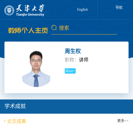
导航
English
周生权
职称：
讲师
More>
学术成就
论文成果
更多>>