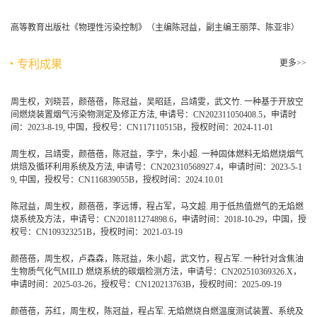
高等教育出版社《物理性污染控制》（主编陈冠益，副主编王丽萍、陈亚非）
专利成果
更多>>
周生权，刘晓芸，颜蓓蓓，陈冠益，吴昭廷，吕靖雯，武文竹. 一种基于开放空
间燃烧装置烟气污染物测定及修正方法, 申请号：CN202311050408.5，申请时
间：2023-8-19, 中国，授权号：CN117110515B，授权时间：2024-11-01
周生权，吕靖雯，颜蓓蓓，陈冠益，李宁，朱小超. 一种固体燃料无焰燃烧烟气
烘焙及循环利用系统及方法, 申请号：CN202310568927.4，申请时间：2023-5-1
9, 中国，授权号：CN116839055B，授权时间：2024.10.01
陈冠益，周生权，颜蓓蓓，李远博，程占军，马文超. 用于低热值燃气的无焰燃
烧系统及方法，申请号：CN201811274898.6，申请时间：2018-10-29，中国，授
权号：CN109323251B，授权时间：2021-03-19
颜蓓蓓，周生权，卢森森，陈冠益，朱小超，武文竹，程占军. 一种针对含焦油
生物质气化气MILD 燃烧系统的碳烟检测方法，申请号：CN202510369326.X，
申请时间：2025-03-26，授权号：CN120213763B，授权时间：2025-09-19
颜蓓蓓，苏红，周生权，陈冠益，程占军. 无焰燃烧自燃温度测试装置、系统及