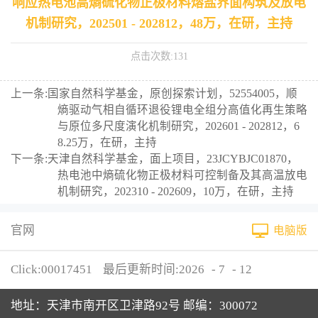
响应热电池高熵硫化物正极材料熔盐界面构筑及放电
机制研究，202501 - 202812，48万，在研，主持
点击次数:
131
上一条:
国家自然科学基金，原创探索计划，52554005，顺
熵驱动气相自循环退役锂电全组分高值化再生策略
与原位多尺度演化机制研究，202601 - 202812，6
8.25万，在研，主持
下一条:
天津自然科学基金，面上项目，23JCYBJC01870，
热电池中熵硫化物正极材料可控制备及其高温放电
机制研究，202310 - 202609，10万，在研，主持
官网
电脑版
Click:
00017451
最后更新时间:
2026
-
7
-
12
地址：天津市南开区卫津路92号 邮编：300072