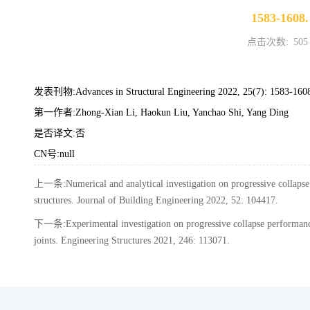
1583-1608.
点击次数:
505
发表刊物:Advances in Structural Engineering 2022, 25(7): 1583-160
第一作者:Zhong-Xian Li, Haokun Liu, Yanchao Shi, Yang Ding
是否译文:否
CN号:null
上一条:Numerical and analytical investigation on progressive collapse r
structures. Journal of Building Engineering 2022, 52: 104417.
下一条:Experimental investigation on progressive collapse performance 
joints. Engineering Structures 2021, 246: 113071.