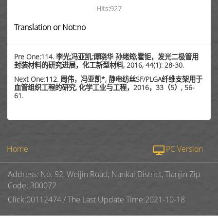
Hits:
927
Translation or Not:no
Pre One:114. 李光;冯亚凯;谭晓华 孙绪筠;霍钜，发光二极管用
封装材料的研究进展，化工新型材料, 2016, 44(1): 28-30.
Next One:112. 周伟，冯亚凯*, 静电纺丝SF/PLGA纤维支架用于
血管组织工程的研究, 化学工业与工程，2016，33（5）, 56-
61.
Home
PC Version
Address: No. 92, Weijin Road, Nankai District, Tianjin Zip
Code: 300072
Click:
00112474
/
The Last Update Time:
2021
-
10
-
18