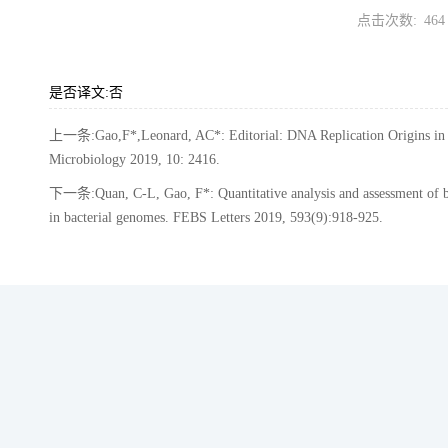
点击次数:
464
是否译文:否
上一条:Gao,F*,Leonard, AC*: Editorial: DNA Replication Origins in 
Microbiology 2019, 10: 2416.
下一条:Quan, C-L, Gao, F*: Quantitative analysis and assessment of b
in bacterial genomes. FEBS Letters 2019, 593(9):918-925.