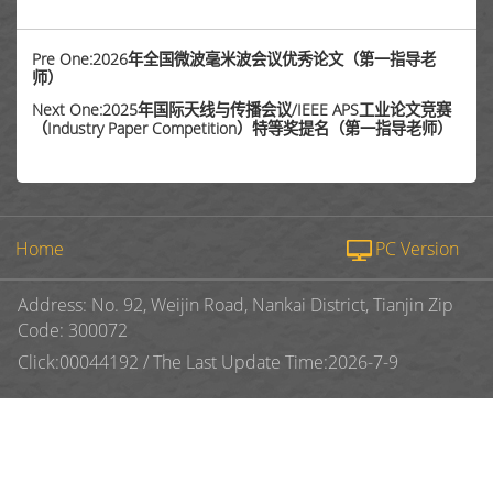
Pre One:2026年全国微波毫米波会议优秀论文（第一指导老
师）
Next One:2025年国际天线与传播会议/IEEE APS工业论文竞赛
（Industry Paper Competition）特等奖提名（第一指导老师）
Home
PC Version
Address: No. 92, Weijin Road, Nankai District, Tianjin Zip
Code: 300072
Click:
00044192
/
The Last Update Time:
2026
-
7
-
9