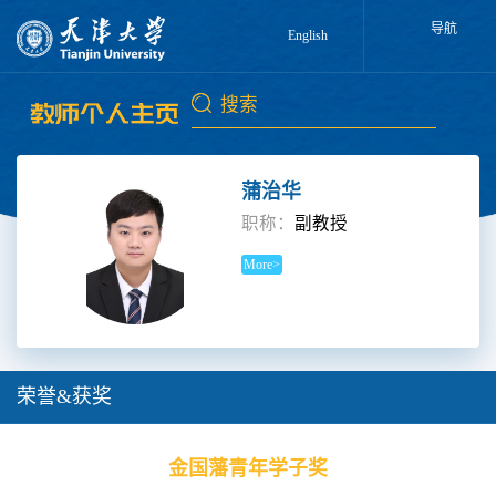
导航
English
蒲治华
职称：
副教授
More>
荣誉&获奖
金国藩青年学子奖