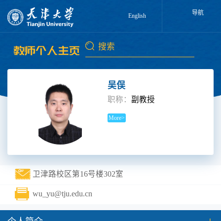
导航
English
吴俣
职称：
副教授
More>
卫津路校区第16号楼302室
wu_yu@tju.edu.cn