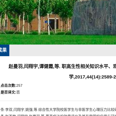
成果
赵曼羽,闫翔宇,谭健霞,等. 职高生性相关知识水平、
学,2017,44(14):2589-2
点击次数:
257
是否译文:
否
条:李双,闫翔宇,姚强,等.综合性大学院校医学生与非医学生心理压力比较研究[J].预