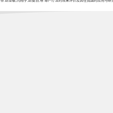
条:赵圣敏,闫翔宇,赵曼羽,等.尊严疗法的效果评价及其在我国的应用与研究[J].医学与