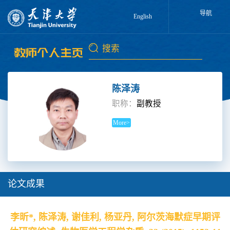
导航
English
陈泽涛
职称：
副教授
More>
论文成果
李昕*, 陈泽涛, 谢佳利, 杨亚丹, 阿尔茨海默症早期评