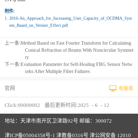
附件:
1.
2016-An_Approach_for_Increasing_User_Capacity_of_OCDMA_Syst
em_Based_on_Vernier_Effect.pdf
上一条:
Method Based on Fast Fourier Transform for Calculating
Conical Refraction of Beams With Noncircular Symmet
ry
下一条:
Evaluation Parameter for Self-Healing FBG Sensor Netw
orks After Multiple Fiber Failures
官网
电脑版
Click:
00000002
最后更新时间:
2025
-
6
-
12
地址：天津市南开区卫津路92号 邮编：300072
津ICP备05004358号-1 津教备0316号 津公网安备 12010