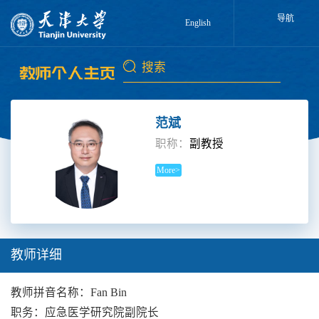
导航
English
范斌
职称：
副教授
More>
教师详细
教师拼音名称：Fan Bin
职务：应急医学研究院副院长