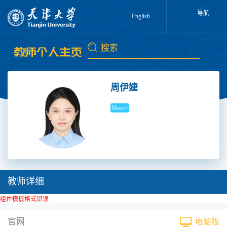
导航
English
周伊婕
More>
教师详细
组件模板格式错误
官网
电脑版