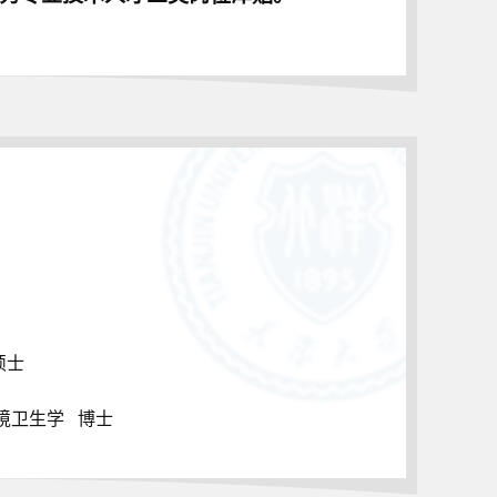
硕士
境卫生学 博士