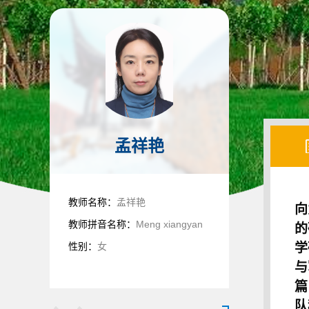
孟祥艳
教师名称：
孟祥艳
向
教师拼音名称：
Meng xiangyan
的
性别：
女
学
与
篇
队