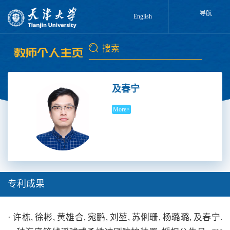
导航
English
及春宁
More>
专利成果
· 许栋, 徐彬, 黄雄合, 宛鹏, 刘堃, 苏俐珊, 杨璐璐, 及春宁.