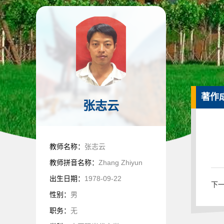
著作
张志云
教师名称：
张志云
教师拼音名称：
Zhang Zhiyun
出生日期：
1978-09-22
下一条
性别：
男
职务：
无