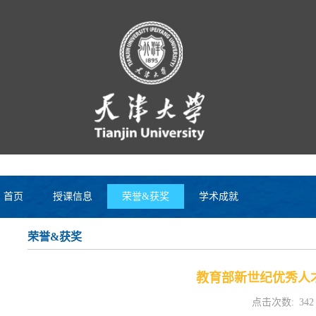
首页
授课信息
荣誉&获奖
学术成就
荣誉&获奖
教育部新世纪优秀人才
点击次数:
342