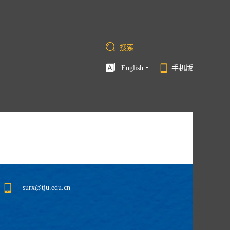
English
手机版
surx@tju.edu.cn