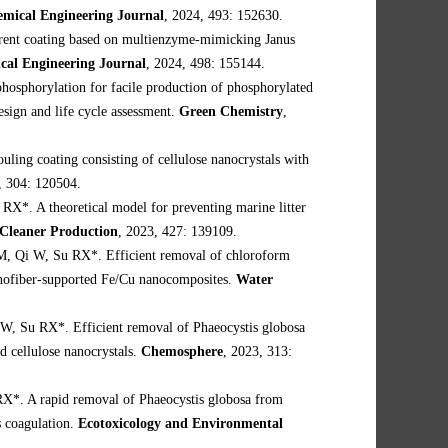
mical Engineering Journal
, 2024, 493: 152630.
rent coating based on multienzyme-mimicking Janus
cal Engineering Journal
, 2024, 498: 155144.
sphorylation for facile production of phosphorylated
esign and life cycle assessment.
Green Chemistry
,
ling coating consisting of cellulose nanocrystals with
, 304: 120504.
*. A theoretical model for preventing marine litter
 Cleaner Production
, 2023, 427: 139109.
M, Qi W, Su RX*. Efficient removal of chloroform
anofiber-supported Fe/Cu nanocomposites.
Water
, Su RX*. Efficient removal of Phaeocystis globosa
d cellulose nanocrystals.
Chemosphere
, 2023, 313:
X*. A rapid removal of Phaeocystis globosa from
s coagulation.
Ecotoxicology and Environmental