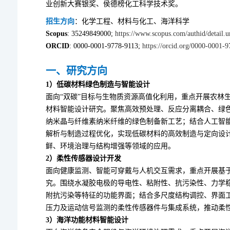
业创新大赛银奖、侯德榜化工科学技术奖。
招生方向
：化学工程、材料与化工、海洋科学
Scopus
: 35249849000;
https://www.scopus.com/authid/detail
ORCID
: 0000-0001-9778-9113;
https://orcid.org/0000-0001-
一、研究方向
1）低碳材料绿色制造与智能设计
面向“双碳”目标与生物质资源高值化利用，重点开展农林
材料智能设计研究。聚焦高效预处理、反应分离耦合、绿
纳米晶与纤维素纳米纤维的绿色制备新工艺；结合人工智
解析与制造过程优化，实现低碳材料的高效制造与定向设
鲜、环境治理与结构增强等领域的应用。
2）柔性传感器设计开发
面向健康监测、智能可穿戴与人机交互需求，重点开展基
究。围绕水凝胶电极的导电性、粘附性、抗污染性、力学
附抗污染等特征的功能界面；结合多尺度结构调控、界面
压力及运动信号监测的柔性传感器件与集成系统，推动柔
3）海洋功能材料智能设计