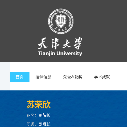
首页
授课信息
荣誉&获奖
学术成就
苏荣欣
职务：
副院长
职务：
副院长