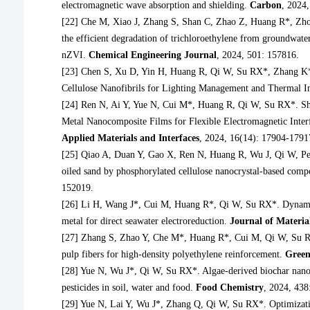
electromagnetic wave absorption and shielding.
Carbon
, 2024
[22] Che M, Xiao J, Zhang S, Shan C, Zhao Z, Huang R*, Zhou
the efficient degradation of trichloroethylene from groundwater
nZVI.
Chemical Engineering Journal
, 2024, 501: 157816.
[23] Chen S, Xu D, Yin H, Huang R, Qi W, Su RX*, Zhang K*.
Cellulose Nanofibrils for Lighting Management and Thermal I
[24] Ren N, Ai Y, Yue N, Cui M*, Huang R, Qi W, Su RX*. She
Metal Nanocomposite Films for Flexible Electromagnetic Int
Applied Materials and Interfaces
, 2024, 16(14): 17904-1791
[25] Qiao A, Duan Y, Gao X, Ren N, Huang R, Wu J, Qi W, Pen
oiled sand by phosphorylated cellulose nanocrystal-based comp
152019.
[26] Li H, Wang J*, Cui M, Huang R*, Qi W, Su RX*. Dynamic 
metal for direct seawater electroreduction.
Journal of Materia
[27] Zhang S, Zhao Y, Che M*, Huang R*, Cui M, Qi W, Su RX
pulp fibers for high-density polyethylene reinforcement.
Green
[28] Yue N, Wu J*, Qi W, Su RX*. Algae-derived biochar nanoz
pesticides in soil, water and food.
Food Chemistry
, 2024, 438
[29] Yue N, Lai Y, Wu J*, Zhang Q, Qi W, Su RX*. Optimizati