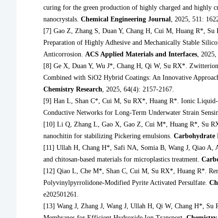
curing for the green production of highly charged and highly cr
nanocrystals.
Chemical Engineering Journal
, 2025, 511: 162
[7] Gao Z, Zhang S, Duan Y, Chang H, Cui M, Huang R*, Su R
Preparation of Highly Adhesive and Mechanically Stable Silico
Anticorrosion.
ACS Applied Materials and Interfaces
, 2025,
[8] Ge X, Duan Y, Wu J*, Chang H, Qi W, Su RX*. Zwitterioni
Combined with SiO2 Hybrid Coatings: An Innovative Approach
Chemistry Research
, 2025, 64(4): 2157-2167.
[9] Han L, Shan C*, Cui M, Su RX*, Huang R*. Ionic Liquid-
Conductive Networks for Long-Term Underwater Strain Sensi
[10] Li Q, Zhang L, Gao X, Gao Z, Cui M*, Huang R*, Su RX*.
nanochitin for stabilizing Pickering emulsions.
Carbohydrate 
[11] Ullah H, Chang H*, Safi NA, Somia B, Wang J, Qiao A, 
and chitosan-based materials for microplastics treatment.
Carb
[12] Qiao L, Che M*, Shan C, Cui M, Su RX*, Huang R*. Rem
Polyvinylpyrrolidone-Modified Pyrite Activated Persulfate.
Ch
e202501261.
[13] Wang J, Zhang J, Wang J, Ullah H, Qi W, Chang H*, Su 
Membranes for Efficient Hydroxide Ion Transport.
Chemistry 