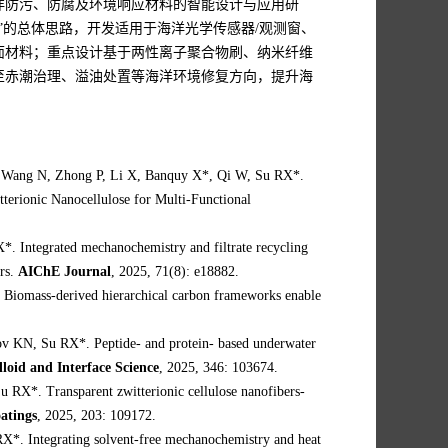
洋防污、防腐及环境响应材料的智能设计与应用研
”的总体思路，开发适用于海洋光学传感器/观测窗、
面材料；重点设计基于两性离子聚合物刷、纳米纤维
至赤潮治理、溢油处置等海洋环境修复方向，提升海
, Wang N, Zhong P, Li X, Banquy X*, Qi W, Su RX*.
terionic Nanocellulose for Multi-Functional
 Integrated mechanochemistry and filtrate recycling
ers.
AIChE Journal
, 2025, 71(8): e18882.
Biomass-derived hierarchical carbon frameworks enable
v KN, Su RX*. Peptide- and protein- based underwater
loid and Interface Science
, 2025, 346: 103674.
RX*. Transparent zwitterionic cellulose nanofibers-
atings
, 2025, 203: 109172.
. Integrating solvent-free mechanochemistry and heat