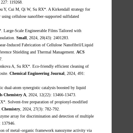
, 227: 119268.
 Y, Cui M, Qi W, Su RX*. A Kirkendall strategy for
 using cellulose nanofiber-supported sulfidated
 Large-Scale Engineerable Films Tailored with
nsulation.
Small
, 2024, 20(43): 2401283.
ar-Induced Fabrication of Cellulose Nanofibril/Liquid
erference Shielding and Thermal Management.
ACS
7.
kova A, Su RX*. Eco-friendly efficient cleaning of
osite.
Chemical Engineering Journal
, 2024, 491:
dual-atom synergistic catalysis boosted by liquid
ls Chemistry A
, 2024, 12(22): 13466-13473.
*. Solvent-free preparation of propionyl-modified
 Chemistry
, 2024, 27(3): 782-792.
yme array for discrimination and detection of multiple
: 137946.
on of metal–organic framework nanozyme activity via