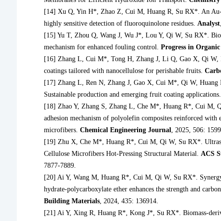
[14] Xu Q, Yin H*, Zhao Z, Cui M, Huang R, Su RX*. An Au-
highly sensitive detection of fluoroquinolone residues.
Analyst
[15] Yu T, Zhou Q, Wang J, Wu J*, Lou Y, Qi W, Su RX*. Bioin
mechanism for enhanced fouling control.
Progress in Organic
[16] Zhang L, Cui M*, Tong H, Zhang J, Li Q, Gao X, Qi W,
coatings tailored with nanocellulose for perishable fruits.
Carb
[17] Zhang L, Ren N, Zhang J, Gao X, Cui M*, Qi W, Huang 
Sustainable production and emerging fruit coating applications
[18] Zhao Y, Zhang S, Zhang L, Che M*, Huang R*, Cui M, Qi 
adhesion mechanism of polyolefin composites reinforced with e
microfibers.
Chemical Engineering Journal
, 2025, 506: 159
[19] Zhu X, Che M*, Huang R*, Cui M, Qi W, Su RX*. Ultrastr
Cellulose Microfibers Hot-Pressing Structural Material.
ACS Su
7877-7889.
[20] Ai Y, Wang M, Huang R*, Cui M, Qi W, Su RX*. Synergy b
hydrate-polycarboxylate ether enhances the strength and carbon
Building Materials
, 2024, 435: 136914.
[21] Ai Y, Xing R, Huang R*, Kong J*, Su RX*. Biomass-derive