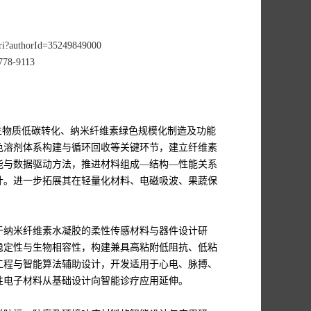
.uri?authorId=35249849000
9778-9113
生物质低碳转化、纳米纤维素绿色规模化制造及功能
色溶剂体系构建与循环回收等关键环节，建立纤维素
能与数据驱动方法，推进材料组成—结构—性能关系
计。进一步拓展其在轻量化材料、电磁吸波、果蔬保
于纳米纤维素水凝胶的柔性传感材料与器件设计研
稳定性与生物相容性，构建兼具高粘附低阻抗、低粘
工程与智能算法辅助设计，开发适用于心电、脉搏、
性电子材料从基础设计向智能诊疗应用延伸。