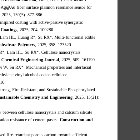
Ag@Au fiber surface plasmon resonance sensor for
, 2025, 150(5): 877-886.
spired coating with active-passive synergistic
 Coatings
, 2025, 204: 109280.
 Lam HL, Huang R*, Su RX*. Multi-functional edible
ohydrate Polymers
, 2025, 358: 123520.
R*, Lam HL, Su RX*. Cellulose nanocrystals:
.
Chemical Engineering Journal
, 2025, 509: 161190.
W, Su RX*. Mechanical properties and interfacial
thylene vinyl alcohol-coated cellulose
910.
ong, Fire-Resistant, and Sustainable Phosphorylated
stainable Chemistry and Engineering
, 2025, 13(21):
etween cellulose nanocrystals and calcium silicate
ation resistance of cement pastes.
Construction and
d fire-retardant porous carbon towards efficient