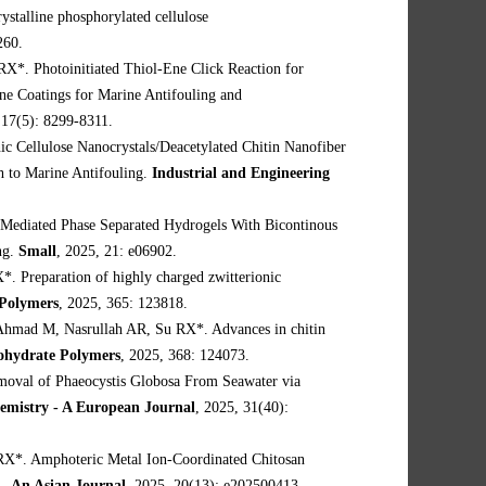
ystalline phosphorylated cellulose
260.
X*. Photoinitiated Thiol-Ene Click Reaction for
ne Coatings for Marine Antifouling and
 17(5): 8299-8311.
c Cellulose Nanocrystals/Deacetylated Chitin Nanofiber
 to Marine Antifouling.
Industrial and Engineering
Mediated Phase Separated Hydrogels With Bicontinous
ng.
Small
, 2025, 21: e06902.
 Preparation of highly charged zwitterionic
Polymers
, 2025, 365: 123818.
Ahmad M, Nasrullah AR, Su RX*. Advances in chitin
ohydrate Polymers
, 2025, 368: 124073.
oval of Phaeocystis Globosa From Seawater via
emistry - A European Journal
, 2025, 31(40):
RX*. Amphoteric Metal Ion-Coordinated Chitosan
- An Asian Journal
, 2025, 20(13): e202500413.