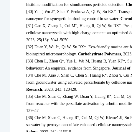
histidine modification for simultaneous pesticide detection.
Che
[30] Yu T, Wu J*, Shen Y, Penkova A, Qi W, Su RX*. Transpa
nanozyme for synergetic biofouling control in seawater.
Chemi
[31] Gao X, Zhang L, Cui M*, Huang R, Qi W, Su RX*. Pre-pho
cellulose nanocrystals with high charge content: an optimised d
2023, 25(13): 5041-5050.
[32] Duan Y, Wu J*, Qi W, Su RX*. Eco-friendly marine antifou
bioinspired micromorphology.
Carbohydrate Polymers
, 2023
[33] Chen L, Zhou Q*, Yue L, Wu M, Huang R, Yuen KF*, Su RX
behaviour: An empirical evidence from Singapore.
Journal of
[34] Che M, Xiao J, Shan C, Chen S, Huang R*, Zhou Y, Cui 
from groundwater using activated percarbonate by cellulose n
Research
, 2023, 243: 120420.
[35] Che M, Shan C, Zhang W, Duan Y, Huang R*, Cui M, Qi W
from seawater with the persulfate activation by arbutin-modifie
137647.
[36] Che M, Shan C, Huang R*, Cui M, Qi W, Klemeš JJ, Su R
seawater by peroxymonosulfate enhanced cellulose nanocrystal
Safety
, 2023, 262: 115318.