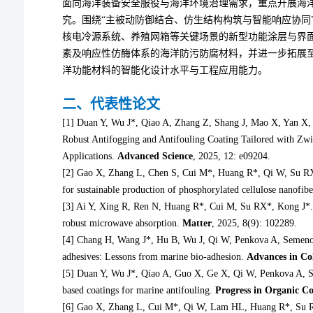
面向海洋装备安全服役与海洋环境治理需求，重点开展海
究。围绕“主被动防御结合、仿生结构构筑与智能响应协同
核电冷源系统、养殖网箱等关键场景的新型功能涂层与界
素及响应性仿酶体系的海洋防污防腐材料，并进一步拓展
洋功能材料的智能化设计水平与工程应用能力
。
二、代表性论文
[1] Duan Y, Wu J*, Qiao A, Zhang Z, Shang J, Mao X, Yan X
Robust Antifogging and Antifouling Coating Tailored with Zwit
Applications.
Advanced Science
, 2025, 12: e09204.
[2] Gao X, Zhang L, Chen S, Cui M*, Huang R*, Qi W, Su RX*.
for sustainable production of phosphorylated cellulose nanofib
[3] Ai Y, Xing R, Ren N, Huang R*, Cui M, Su RX*, Kong J*. 
robust microwave absorption.
Matter
, 2025, 8(9): 102289.
[4] Chang H, Wang J*, Hu B, Wu J, Qi W, Penkova A, Semeno
adhesives: Lessons from marine bio-adhesion.
Advances in Col
[5] Duan Y, Wu J*, Qiao A, Guo X, Ge X, Qi W, Penkova A, Su 
based coatings for marine antifouling.
Progress in Organic Co
[6] Gao X, Zhang L, Cui M*, Qi W, Lam HL, Huang R*, Su RX*