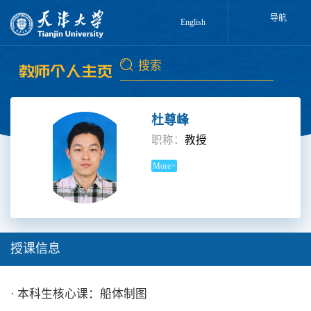
导航
English
杜尊峰
职称：
教授
More>
授课信息
· 本科生核心课：船体制图