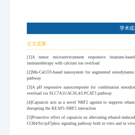
学术成
论文成果
[1]
A tumor microenvironment responsive titanium-based
immunotherapy with calcium ion overload
[2]
Mn-CaCO3-based nanosystem for augmented sonodynamic-
pathway
[3]
A pH responsive nanocomposite for combination sonodyn
overload via SLC7A11/ACSL4/LPCAT3 pathway
[4]
Capsaicin acts as a novel NRF2 agonist to suppress ethan
disrupting the KEAP1-NRF2 interaction
[5]
Protective effect of capsaicin on alleviating ethanol-induc
CCR4/Src/p47phox signaling pathway both in vitro and in vivo