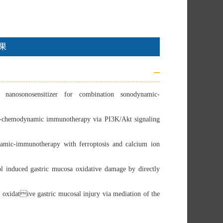
果
 nanosonosensitizer for combination sonodynamic-
chemodynamic immunotherapy via PI3K/Akt signaling
amic-immunotherapy with ferroptosis and calcium ion
ol induced gastric mucosa oxidative damage by directly
ed oxidative gastric mucosal injury via mediation of the