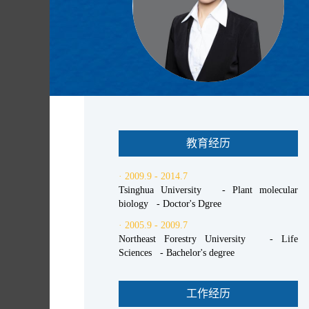
教育经历
· 2009.9 - 2014.7
Tsinghua University - Plant molecular
biology - Doctor's Dgree
· 2005.9 - 2009.7
Northeast Forestry University - Life
Sciences - Bachelor's degree
工作经历