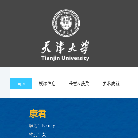
首页
授课信息
荣誉&获奖
学术成就
康君
职务：
Faculty
性别：
女