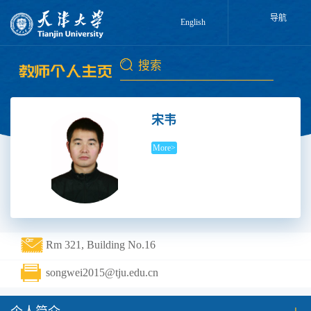
导航
English
宋韦
More>
Rm 321, Building No.16
songwei2015@tju.edu.cn