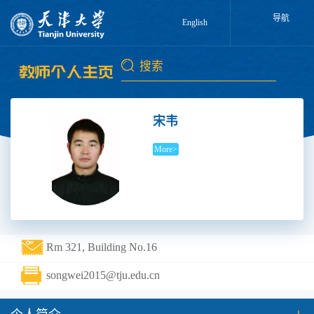
导航
English
宋韦
More>
Rm 321, Building No.16
songwei2015@tju.edu.cn