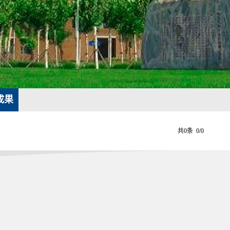
成果
共0条 0/0