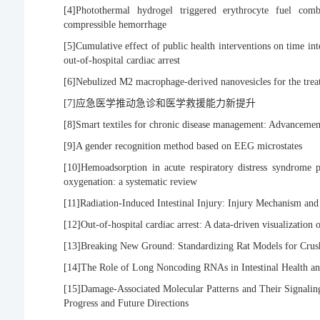
[4]
Photothermal hydrogel triggered erythrocyte fuel comb
compressible hemorrhage
[5]
Cumulative effect of public health interventions on time int
out-of-hospital cardiac arrest
[6]
Nebulized M2 macrophage-derived nanovesicles for the treat
[7]
应急医学推动急诊和医学救援能力新提升
[8]
Smart textiles for chronic disease management: Advancements
[9]
A gender recognition method based on EEG microstates
[10]
Hemoadsorption in acute respiratory distress syndrome 
oxygenation: a systematic review
[11]
Radiation-Induced Intestinal Injury: Injury Mechanism and 
[12]
Out-of-hospital cardiac arrest: A data-driven visualization 
[13]
Breaking New Ground: Standardizing Rat Models for Crus
[14]
The Role of Long Noncoding RNAs in Intestinal Health and 
[15]
Damage-Associated Molecular Patterns and Their Signalin
Progress and Future Directions