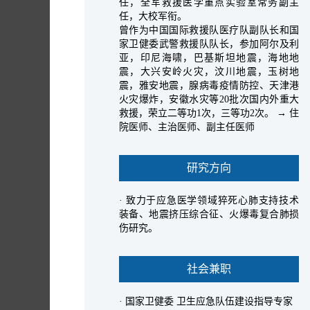
任，全军救援医学重点实验室常务副主
任，大校军衔。
曾作为中国国际救援队医疗队副队长和国
家卫健委武警救援队队长，参加阿尔及利
亚，印尼海啸，巴基斯坦地震，海地地
震，大兴安岭火灾，汶川地震，玉树地
震，雅安地震，腺病毒疫情防控、天津港
火灾爆炸，安徽水灾等20批次国内外重大
救援，荣立二等功1次，三等功2次。 → 住
院医师、主治医师、副主任医师
研究方向
· 致力于应急医学领域猝死心肺支持技术
装备、地震挤压综合征、火爆毒复合肺损
伤研究。
社会兼职
· 国家卫健委 卫生应急队伍建设指导专家