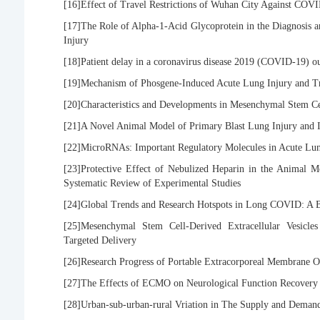
[16]
Effect of Travel Restrictions of Wuhan City Against COV
[17]
The Role of Alpha-1-Acid Glycoprotein in the Diagnosis
Injury
[18]
Patient delay in a coronavirus disease 2019 (COVID-19) o
[19]
Mechanism of Phosgene-Induced Acute Lung Injury and Tr
[20]
Characteristics and Developments in Mesenchymal Stem 
[21]
A Novel Animal Model of Primary Blast Lung Injury and I
[22]
MicroRNAs: Important Regulatory Molecules in Acute Lun
[23]
Protective Effect of Nebulized Heparin in the Animal M
Systematic Review of Experimental Studies
[24]
Global Trends and Research Hotspots in Long COVID: A B
[25]
Mesenchymal Stem Cell-Derived Extracellular Vesicles
Targeted Delivery
[26]
Research Progress of Portable Extracorporeal Membrane 
[27]
The Effects of ECMO on Neurological Function Recovery o
[28]
Urban-sub-urban-rural Vriation in The Supply and Deman