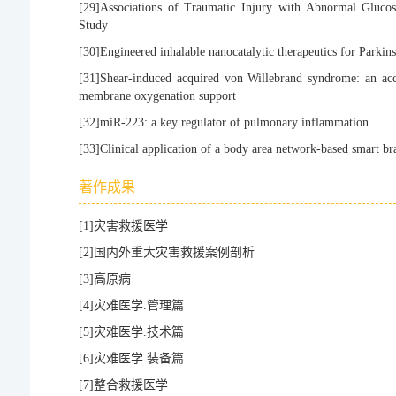
[29]
Associations of Traumatic Injury with Abnormal Glucos
Study
[30]
Engineered inhalable nanocatalytic therapeutics for Parkin
[31]
Shear-induced acquired von Willebrand syndrome: an acco
membrane oxygenation support
[32]
miR-223: a key regulator of pulmonary inflammation
[33]
Clinical application of a body area network-based smart bra
著作成果
[1]
灾害救援医学
[2]
国内外重大灾害救援案例剖析
[3]
高原病
[4]
灾难医学.管理篇
[5]
灾难医学.技术篇
[6]
灾难医学.装备篇
[7]
整合救援医学