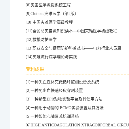
[8]
灾害医学救援系统工程
[9]
Ciottone灾难医学（第2版）
[10]
中国灾难医学高级教程
[11]
全民防灾自救知识读本—中国灾难医学初级教程
[12]
救援防护医学
[13]
职业安全与健康防护科普丛书——电力行业人员篇
[14]
灾难流行病学理论与实践
专利成果
[1]
一种失血性休克微循环监测设备及系统
[2]
一种免出血快速经皮穿刺装置
[3]
一种新型EPR动物实验平台及其使用方法
[4]
一种用于动物的 ECMO实验装置及其方法
[5]
一种智能心肺复苏培训系统
[6]
HIGH ANTICOAGULATION XTRACORPOREAL CIRCU