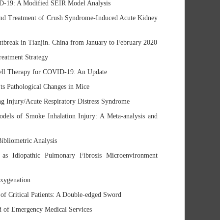
ID-19: A Modified SEIR Model Analysis
 and Treatment of Crush Syndrome-Induced Acute Kidney
utbreak in Tianjin. China from January to February 2020
eatment Strategy
Cell Therapy for COVID-19: An Update
ts Pathological Changes in Mice
g Injury/Acute Respiratory Distress Syndrome
odels of Smoke Inhalation Injury: A Meta-analysis and
ibliometric Analysis
 as Idiopathic Pulmonary Fibrosis Microenvironment
Oxygenation
f Critical Patients: A Double-edged Sword
d of Emergency Medical Services