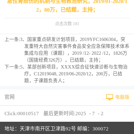
急性肾损伤的机制与生物救治研究，2019/01-2020/1
2，80万，已结题，主持；
点击次数:
181
上一条:
3、国家重点研发计划项目，2019YFC1606304，突
发重特大自然灾害事件食品安全应急保障技术体系
集成与应用（课题），2019 /12- 2022 /12，1826万
（国拨经费326万），已结题，主持；
下一条:
5、某部创新项目，XXXX综合征快速诊断与生物治
疗，C12019048, 2019/06-2020/12，200万，已结
题，子课题负责人；
官网
电脑版
Click:
00010517
最后更新时间:
2025
-
7
-
2
地址：天津市南开区卫津路92号 邮编：300072