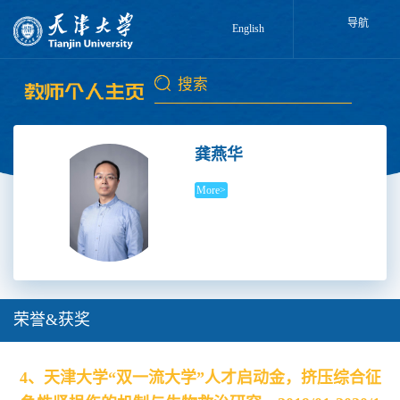
导航
English
龚燕华
More>
荣誉&获奖
4、天津大学“双一流大学”人才启动金，挤压综合征