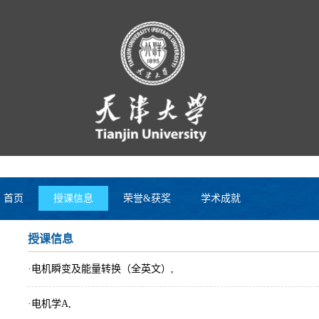
首页
授课信息
荣誉&获奖
学术成就
授课信息
·电机瞬变及能量转换（全英文）,
·电机学A,