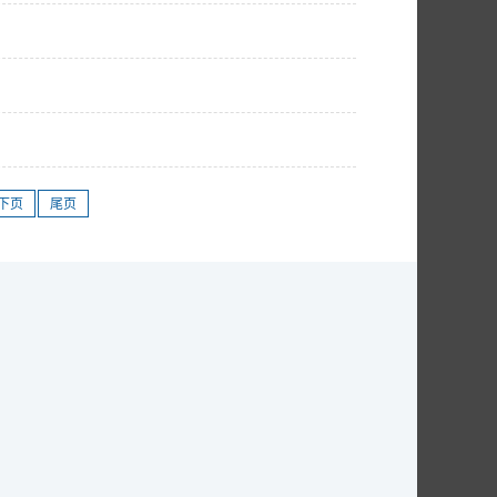
下页
尾页