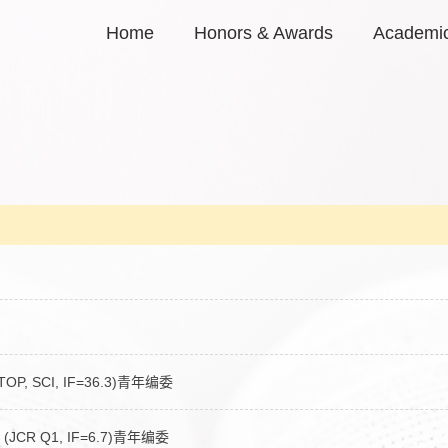
Home
Honors & Awards
Academic
TOP, SCI, IF=36.3)青年编委
ity (JCR Q1, IF=6.7)青年编委