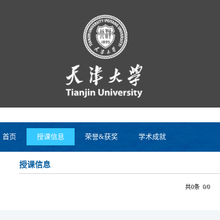
首页
授课信息
荣誉&获奖
学术成就
授课信息
共0条 0/0