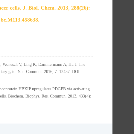
cer cells. J. Biol. Chem. 2013, 288(26):
jbc.M113.458638.
, Wonesch V, Ling K, Dammermann A, Hu J. The
iliary gate. Nat. Commun. 2016, 7: 12437. DOI:
coprotein HBXIP upregulates PDGFB via activating
r cells. Biochem. Biophys. Res. Commun. 2013, 433(4):