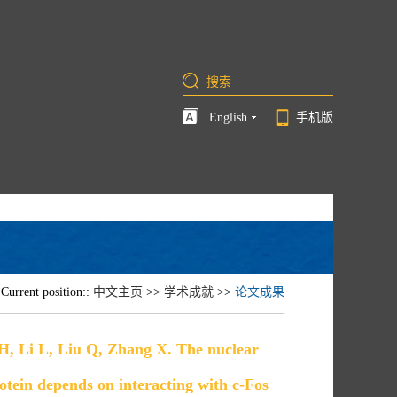
English
手机版
Current position::
中文主页
>>
学术成就
>>
论文成果
 H, Li L, Liu Q, Zhang X. The nuclear
otein depends on interacting with c-Fos