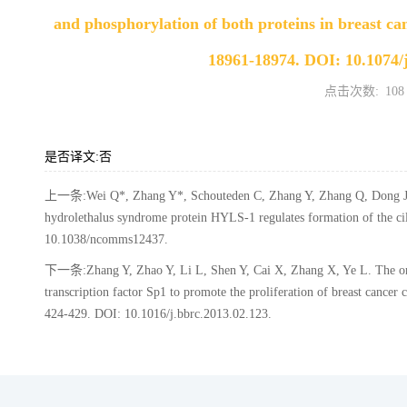
and phosphorylation of both proteins in breast can
18961-18974. DOI: 10.1074/
点击次数:
108
是否译文:否
上一条:Wei Q*, Zhang Y*, Schouteden C, Zhang Y, Zhang Q, Dong J
hydrolethalus syndrome protein HYLS-1 regulates formation of the c
10.1038/ncomms12437.
下一条:Zhang Y, Zhao Y, Li L, Shen Y, Cai X, Zhang X, Ye L. The on
transcription factor Sp1 to promote the proliferation of breast cance
424-429. DOI: 10.1016/j.bbrc.2013.02.123.