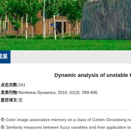
成果
Dynamic analysis of unstable 
点击次数:
241
发表刊物:
Nonlinear Dynamics, 2010, 61(3): 399-406.
是否译文:
否
:Color image associative memory on a class of Cohen–Grossberg n
Similarity measures between fuzzy variables and their application to 