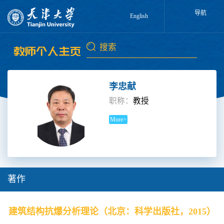
导航
English
李忠献
职称：
教授
More>
著作
建筑结构抗爆分析理论（北京：科学出版社，2015）