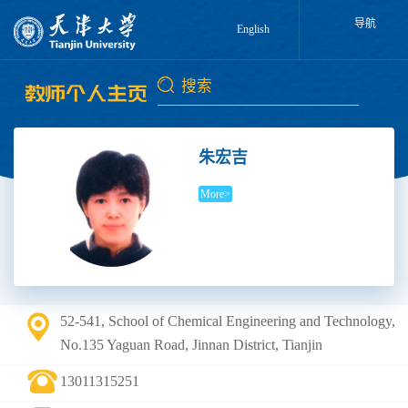
导航
English
朱宏吉
More>
52-541, School of Chemical Engineering and Technology,
No.135 Yaguan Road, Jinnan District, Tianjin
13011315251