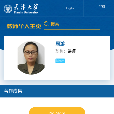
导航
English
周游
职称：
讲师
More>
著作成果
No More