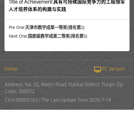
Title of Achievement:具有可持续国际竞争力的工程领军
人才培养体系的构建与实践
Pre One:天津市教学成果一等奖(排名第2)
Next One:国家级教学成果二等奖(排名第5)
Home
PC Version
Address: No. 92, Weijin Road, Nankai District, Tianjin Zip
Code: 300072
Click:
00005763
/
The Last Update Time:
2026
-
7
-
14