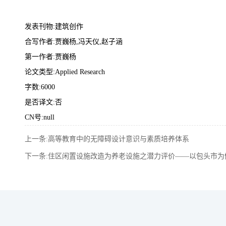
发表刊物:建筑创作
合写作者:贾巍杨,冯天仪,赵子涵
第一作者:贾巍杨
论文类型:Applied Research
字数:6000
是否译文:否
CN号:null
上一条:高等教育中的无障碍设计意识与素质培养体系
下一条:住区闲置设施改造为养老设施之潜力评价——以包头市为