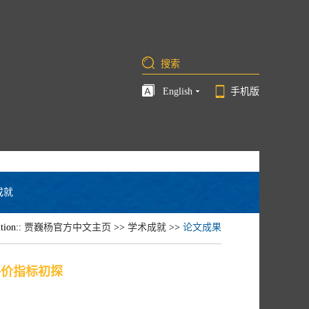
English
手机版
成就
ition::
贾巍杨官方中文主页
>>
学术成就
>>
论文成果
评价指标初探