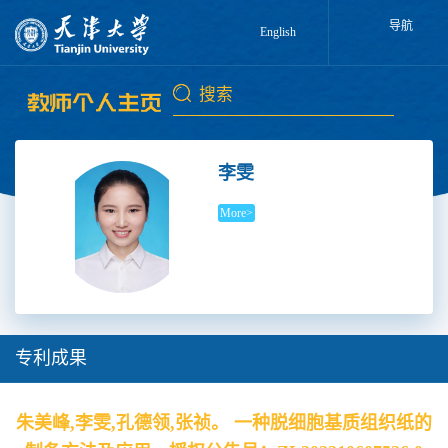
导航
English
李雯
More>
专利成果
朱美峰,李雯,孔德领,张祯。 一种脱细胞基质组织纸的