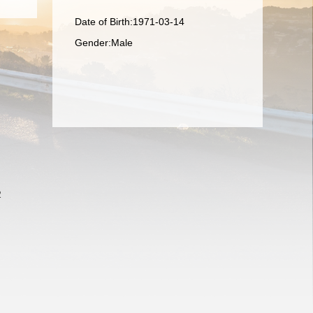
Date of Birth:1971-03-14
Gender:Male
2