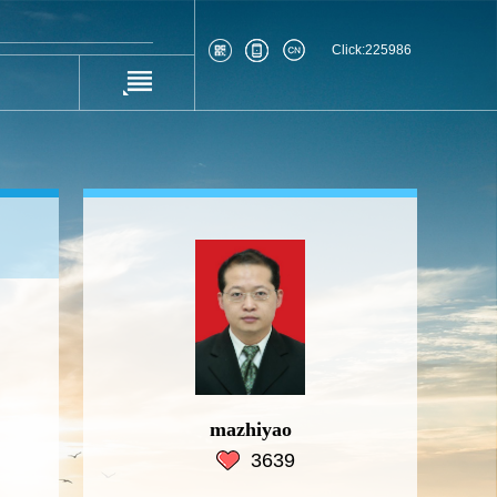
Click:
225986
mazhiyao
3639