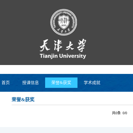
首页
授课信息
荣誉&获奖
学术成就
荣誉&获奖
共0条 0/0