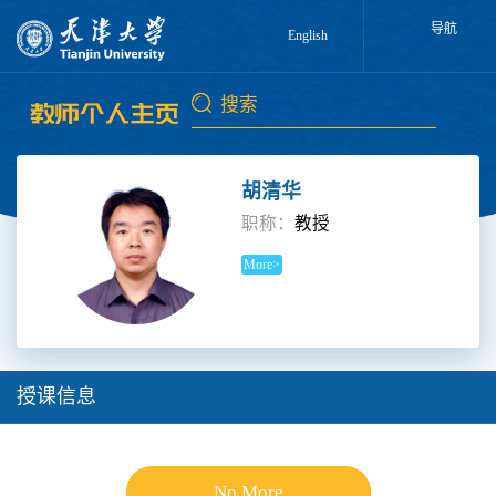
导航
English
胡清华
职称：
教授
More>
授课信息
No More