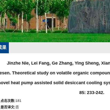
成果
Jinzhe Nie, Lei Fang, Ge Zhang, Ying Sheng, Xia
esen. Theoretical study on volatile organic compou
novel heat pump assisted solid desiccant cooling sy
85: 233-242.
点击次数:
181
是否译文:
否