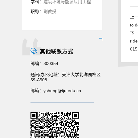
学科：
建筑环境与能源应用工程
职称：
副教授
上一条
to d
下一条
r de
015
其他联系方式
邮编：
300354
通讯/办公地址：
天津大学北洋园校区
59-A508
邮箱：
ysheng@tju.edu.cn