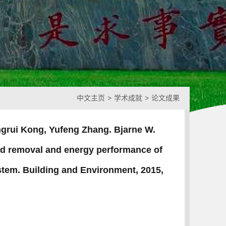
中文主页
>
学术成就
>
论文成果
ngrui Kong, Yufeng Zhang. Bjarne W.
nd removal and energy performance of
stem. Building and Environment, 2015,