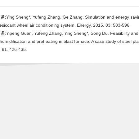
:Ying Sheng*, Yufeng Zhang, Ge Zhang. Simulation and energy saving
esiccant wheel air conditioning system. Energy, 2015, 83: 583-596.
:Yipeng Guan, Yufeng Zhang, Ying Sheng*, Song Du. Feasibility and e
humidification and preheating in blast furnace: A case study of steel p
, 81: 426-435.